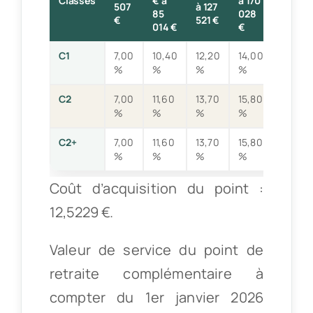
Classes
€ à
à 170
507
à 127
à 212
85
028
€
521 €
535 €
014 €
€
C1
7,00
10,40
12,20
14,00
15,80
%
%
%
%
%
C2
7,00
11,60
13,70
15,80
17,90
%
%
%
%
%
C2+
7,00
11,60
13,70
15,80
20,40
%
%
%
%
%
Coût d’acquisition du point :
12,5229 €.
Valeur de service du point de
retraite complémentaire à
compter du 1er janvier 2026