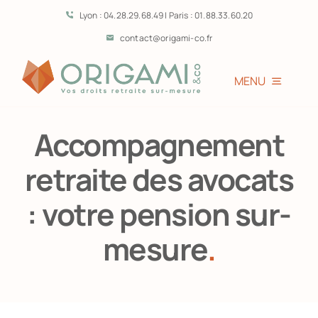
Passer
Lyon : 04.28.29.68.49 | Paris : 01.88.33.60.20
au
contact@origami-co.fr
contenu
MENU
Accueil
Accompagnement
L’équipe
retraite des avocats
: votre pension sur-
Vous êtes?
mesure
.
Prestations
Témoignages