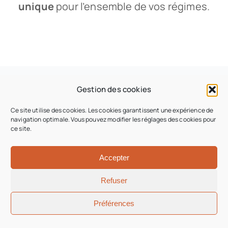
unique
pour l’ensemble de vos régimes.
Gestion des cookies
Ce site utilise des cookies. Les cookies garantissent une expérience de
Ils nous ont fait
navigation optimale. Vous pouvez modifier les réglages des cookies pour
ce site.
confiance
Accepter
Refuser
Préférences
Maître L., avocat libéral né en
août 1963