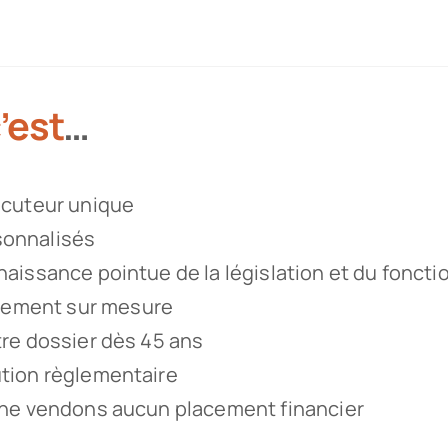
’est
…
locuteur unique
sonnalisés
nnaissance pointue de la législation et du fonc
nement sur mesure
tre dossier dès 45 ans
ution règlementaire
s ne vendons aucun placement financier