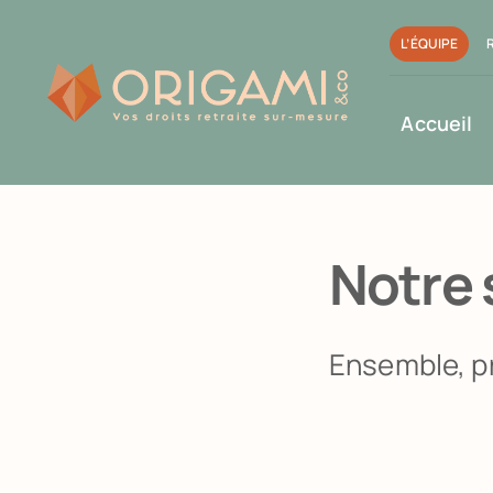
Passer
L’ÉQUIPE
au
contenu
Accueil
Notre 
Ensemble, pr