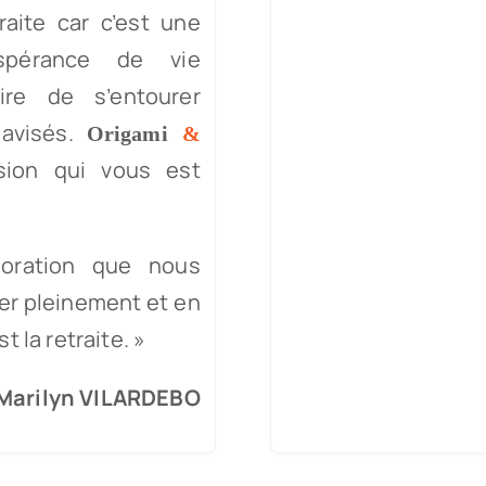
aite car c’est une
espérance de vie
ire de s’entourer
 avisés.
Origami
&
sion qui vous est
boration que nous
er pleinement et en
 la retraite. »
Marilyn VILARDEBO