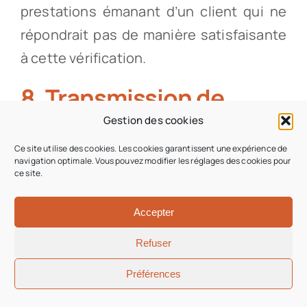
prestations émanant d’un client qui ne
répondrait pas de manière satisfaisante
à cette vérification.
8. Transmission de
données à des
Gestion des cookies
organismes tiers
Ce site utilise des cookies. Les cookies garantissent une expérience de
navigation optimale. Vous pouvez modifier les réglages des cookies pour
ce site.
Nous sommes les seuls propriétaires
Accepter
des informations recueillies sur le Site
Refuser
internet : vos données personnelles ne
seront pas vendues, échangées ou
Préférences
transmises à une autre société sans