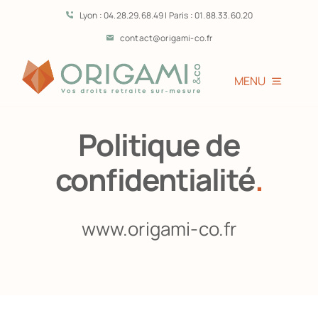
Passer
Lyon : 04.28.29.68.49 | Paris : 01.88.33.60.20
au
contact@origami-co.fr
contenu
MENU
Accueil
Politique de
L’équipe
confidentialité
.
Vous êtes?
www.origami-co.fr
Prestations
Témoignages