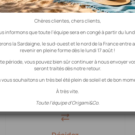
Chères clientes, chers clients,
s informons que toute l’équipe sera en congé à partir du lundi 3 
ns la Sardaigne, le sud-ouest et le nord de la France entre a
revenir en pleine forme dès le lundi 17 août !
s sommes votre interlocu
e période, vous pouvez bien sûr continuer à nous envoyer vos 
seront traités dès notre retour.
e pour préparer votre retr
vous souhaitons un très bel été plein de soleil et de bon mom
À très vite.
Toute l’équipe d’Origami&Co.
Décidez