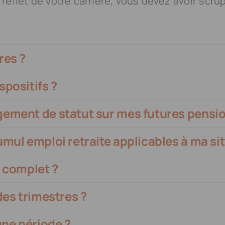
reflet de votre carrière, vous devez avoir scrup
res ?
spositifs ?
gement de statut sur mes futures pensio
umul emploi retraite applicables à ma si
l complet ?
des trimestres ?
une période ?