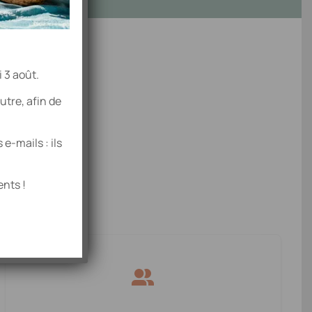
août. ️ ️
utre, afin de
teur
e-mails : ils
aite
.
ents !