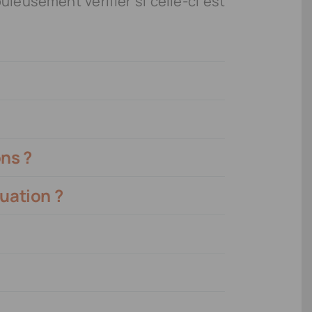
uleusement vérifier si celle-ci est
ns ?
tuation ?