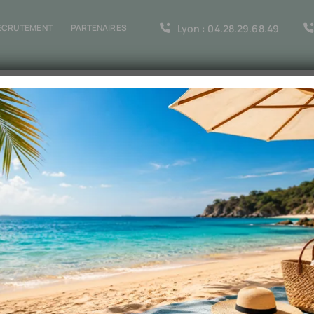
Lyon : 04.28.29.68.49
ECRUTEMENT
PARTENAIRES
Vous êtes?
Prestations
Témoi
e vous faire aimer
!
oix