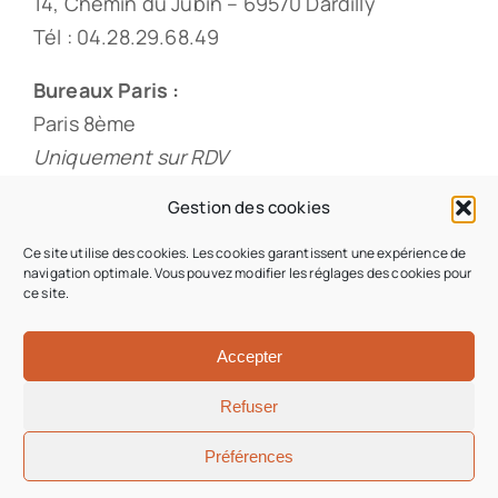
14, Chemin du Jubin – 69570 Dardilly
Tél : 04.28.29.68.49
Bureaux Paris :
Paris 8ème
Uniquement sur RDV
Tél : 01.88.33.60.20
Gestion des cookies
Ce site utilise des cookies. Les cookies garantissent une expérience de
navigation optimale. Vous pouvez modifier les réglages des cookies pour
ce site.
© 2026 • Origami & Co • Tous droits réservés •
Conception du site : Iziweb Consulting
Accepter
Refuser
Aller en haut
Préférences