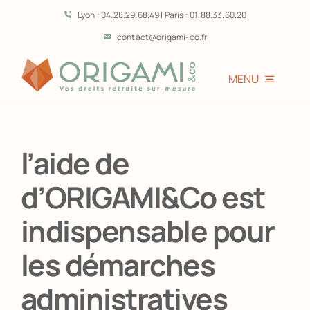
Passer
Lyon : 04.28.29.68.49 | Paris : 01.88.33.60.20
au
contact@origami-co.fr
contenu
MENU
Accueil
l’aide de
L’équipe
d’ORIGAMI&Co est
Vous êtes?
indispensable pour
les démarches
Prestations
administratives
Témoignages