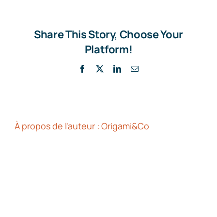
d’ORIGAMI&C
est
indispensabl
Share This Story, Choose Your
pour
Platform!
les
démarches
Facebook
X
LinkedIn
Email
administrativ
À propos de l'auteur :
Origami&Co