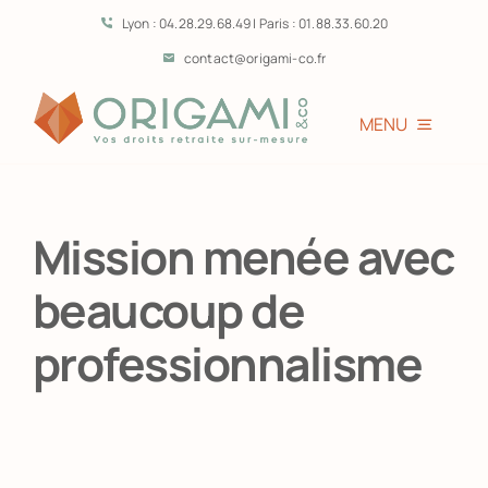
Passer
Lyon : 04.28.29.68.49 | Paris : 01.88.33.60.20
au
contact@origami-co.fr
contenu
MENU
Accueil
Mission menée avec
L’équipe
beaucoup de
Vous êtes?
professionnalisme
Prestations
Témoignages