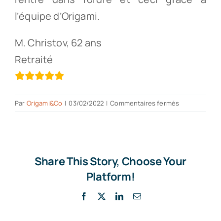
l’équipe d’Origami.
M. Christov, 62 ans
Retraité
sur
Par
Origami&Co
|
03/02/2022
|
Commentaires fermés
Mission
menée
avec
beaucoup
de
Share This Story, Choose Your
professionna
Platform!
Facebook
X
LinkedIn
Email