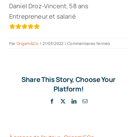
Daniel Droz-Vincent, 58 ans
Entrepreneur et salarié
sur
Par
Origami&Co
|
21/03/2022
|
Commentaires fermés
Très
bon
relationnel
et
je
Share This Story, Choose Your
recommander
Platform!
en
toute
Facebook
X
LinkedIn
Email
confiance