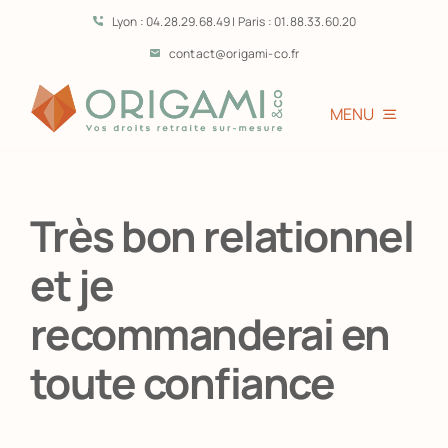
Passer
Lyon : 04.28.29.68.49 | Paris : 01.88.33.60.20
au
contact@origami-co.fr
contenu
MENU
Accueil
Très bon relationnel
L’équipe
et je
Vous êtes?
recommanderai en
toute confiance
Prestations
Témoignages