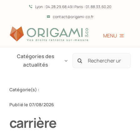
Passer
Lyon : 04.28.29.68.49 | Paris : 01.88.33.60.20
au
contact@origami-co.fr
contenu
MENU
Accueil
Catégories des
Rechercher:
actualités
L’équipe
Catégorie(s) :
Vous êtes?
Publié le 07/08/2026
Prestations
carrière
Témoignages