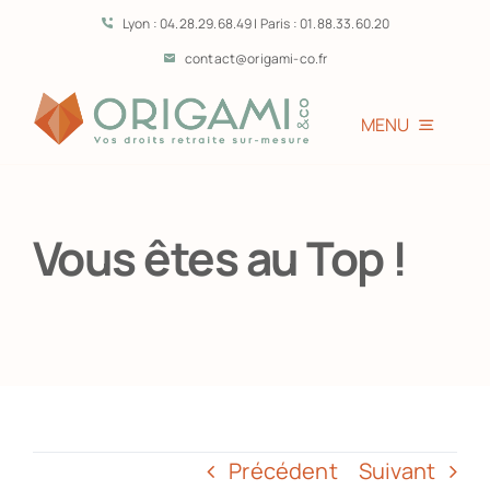
Passer
Lyon : 04.28.29.68.49 | Paris : 01.88.33.60.20
au
contact@origami-co.fr
contenu
MENU
Accueil
Vous êtes au Top !
L’équipe
Vous êtes?
Prestations
Précédent
Suivant
Témoignages