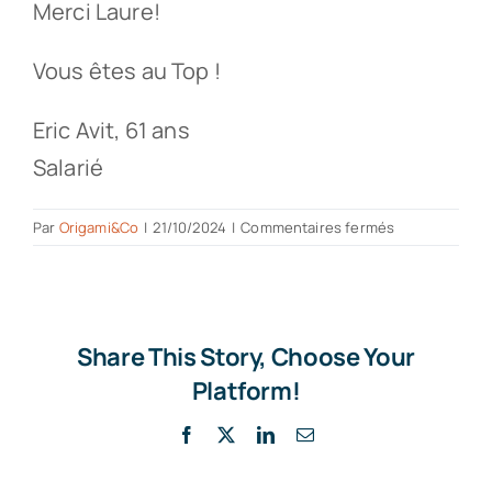
Merci Laure!
Vous êtes au Top !
Eric Avit, 61 ans
Salarié
sur
Par
Origami&Co
|
21/10/2024
|
Commentaires fermés
Vous
êtes
au
Top
!
Share This Story, Choose Your
Platform!
Facebook
X
LinkedIn
Email