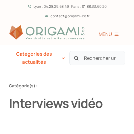
Passer
Lyon : 04.28.29.68.49 | Paris : 01.88.33.60.20
au
contact@origami-co.fr
contenu
MENU
Accueil
Catégories des
Rechercher:
actualités
L’équipe
Catégorie(s) :
Vous êtes?
Interviews vidéo
Prestations
Témoignages