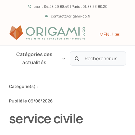
Passer
Lyon : 04.28.29.68.49 | Paris : 01.88.33.60.20
au
contact@origami-co.fr
contenu
MENU
Accueil
Catégories des
Rechercher:
actualités
L’équipe
Catégorie(s) :
Vous êtes?
Publié le 09/08/2026
Prestations
service civile
Témoignages