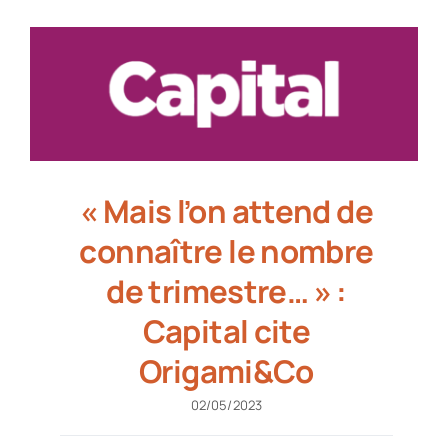
« Mais l’on attend de
connaître le nombre
de trimestre… » :
Capital cite
Origami&Co
02/05/2023