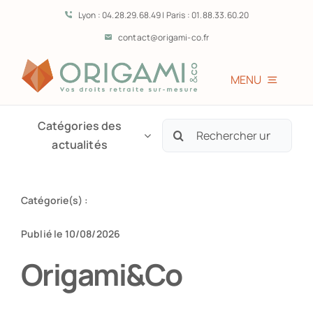
Passer
Lyon : 04.28.29.68.49 | Paris : 01.88.33.60.20
au
contact@origami-co.fr
contenu
MENU
Accueil
Catégories des
Rechercher:
actualités
L’équipe
Catégorie(s) :
Vous êtes?
Publié le 10/08/2026
Prestations
Origami&Co
Témoignages