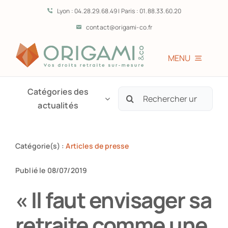
Passer
Lyon : 04.28.29.68.49 | Paris : 01.88.33.60.20
au
contact@origami-co.fr
contenu
MENU
Accueil
Catégories des
Rechercher:
actualités
L’équipe
Catégorie(s) :
Articles de presse
Vous êtes?
Publié le 08/07/2019
Prestations
« Il faut envisager sa
retraite comme une
Témoignages