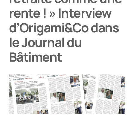
rente ! » Interview
Partenaires
d’Origami&Co dans
Recrutement
le Journal du
Bâtiment
Actualités
Contact