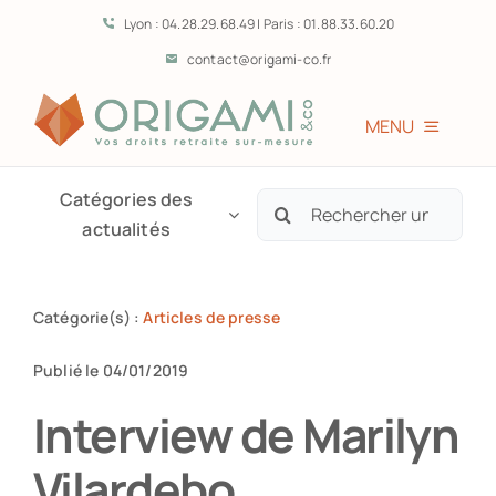
Passer
Lyon : 04.28.29.68.49 | Paris : 01.88.33.60.20
au
contact@origami-co.fr
contenu
MENU
Accueil
Catégories des
Rechercher:
actualités
L’équipe
Catégorie(s) :
Articles de presse
Vous êtes?
Publié le 04/01/2019
Prestations
Interview de Marilyn
Vilardebo
Témoignages