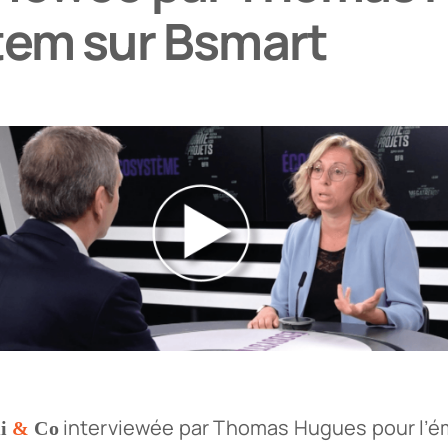
tem sur Bsmart
interviewée par Thomas Hugues pour l’é
i
&
Co