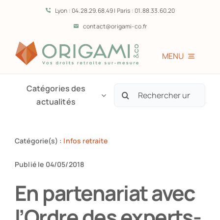
Passer
Lyon : 04.28.29.68.49 | Paris : 01.88.33.60.20
au
contact@origami-co.fr
contenu
MENU
Accueil
Catégories des
Rechercher:
actualités
L’équipe
Catégorie(s) :
Infos retraite
Vous êtes?
Publié le 04/05/2018
Prestations
En partenariat avec
l’Ordre des experts-
Témoignages