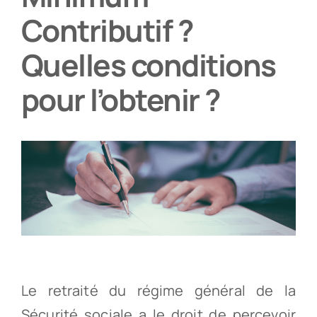
Contributif ?
Partenaires
Quelles conditions
Recrutement
pour l’obtenir ?
Actualités
Contact
Le retraité du régime général de la
Sécurité sociale a le droit de percevoir