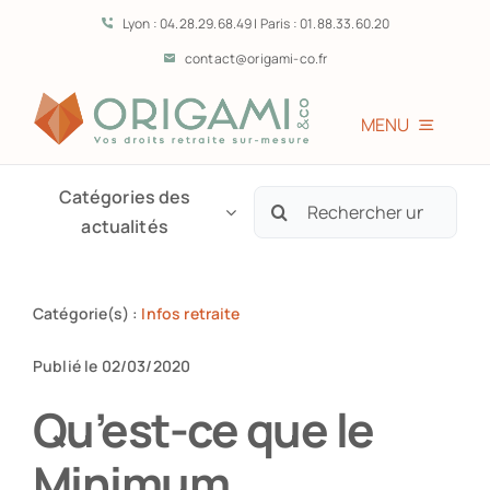
Passer
Lyon : 04.28.29.68.49 | Paris : 01.88.33.60.20
au
contact@origami-co.fr
contenu
MENU
Accueil
Catégories des
Rechercher:
actualités
L’équipe
Catégorie(s) :
Infos retraite
Vous êtes?
Publié le 02/03/2020
Prestations
Qu’est-ce que le
Minimum
Témoignages