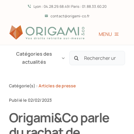
Passer
Lyon : 04.28.29.68.49 | Paris : 01.88.33.60.20
au
contact@origami-co.fr
contenu
MENU
Accueil
Catégories des
Rechercher:
actualités
L’équipe
Catégorie(s) :
Articles de presse
Vous êtes?
Publié le 02/02/2023
Prestations
Origami&Co parle
du rachat de
Témoignages