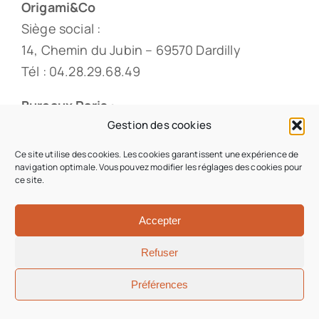
Origami&Co
Siège social :
14, Chemin du Jubin – 69570 Dardilly
Tél : 04.28.29.68.49
Bureaux Paris :
Gestion des cookies
Paris 8ème
Uniquement sur RDV
Ce site utilise des cookies. Les cookies garantissent une expérience de
navigation optimale. Vous pouvez modifier les réglages des cookies pour
Tél : 01.88.33.60.20
ce site.
Accepter
© 2026 • Origami & Co • Tous droits réservés •
Refuser
Conception du site : Iziweb Consulting
Préférences
Aller en haut