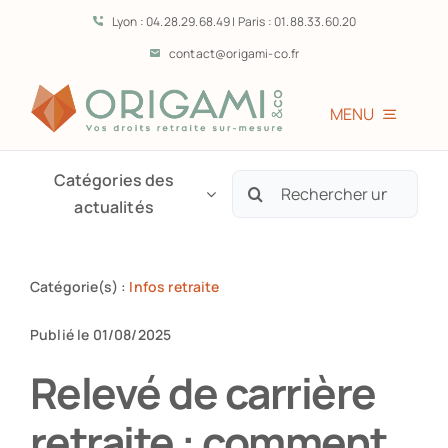
Passer
Lyon : 04.28.29.68.49 | Paris : 01.88.33.60.20
au
contact@origami-co.fr
contenu
MENU
Accueil
Catégories des
Rechercher:
actualités
L’équipe
Catégorie(s) :
Infos retraite
Vous êtes?
Publié le 01/08/2025
Prestations
Relevé de carrière
retraite : comment
Témoignages