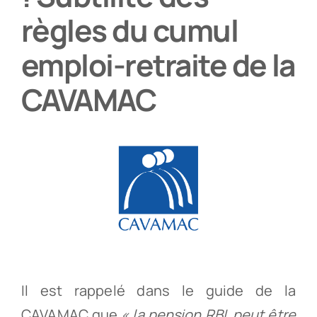
règles du cumul
Partenaires
emploi-retraite de la
Recrutement
CAVAMAC
Actualités
Contact
Il est rappelé dans le guide de la
CAVAMAC que
« la pension RBL peut être