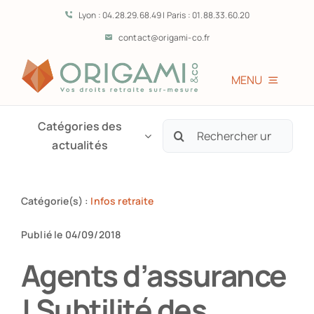
Passer
Lyon : 04.28.29.68.49 | Paris : 01.88.33.60.20
au
contact@origami-co.fr
contenu
MENU
Accueil
Catégories des
Rechercher:
actualités
L’équipe
Catégorie(s) :
Infos retraite
Vous êtes?
Publié le 04/09/2018
Prestations
Agents d’assurance
! Subtilité des
Témoignages